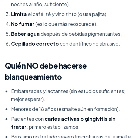
noches al año, suficiente).
Limita
el café, té y vino tinto (o usa pajita).
No fumar
(es lo que más reoscurece).
Beber agua
después de bebidas pigmentantes.
Cepillado correcto
con dentífrico no abrasivo.
Quién NO debe hacerse
blanqueamiento
Embarazadas y lactantes (sin estudios suficientes;
mejor esperar).
Menores de 18 años (esmalte aún en formación).
Pacientes con
caries activas o gingivitis sin
tratar
: primero estabilizamos.
Bruxismo no tratado severo (microfisuras del esmalte