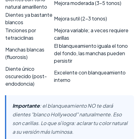
Mejora moderada (3-5 tonos)
natural amarillento
Dientes ya bastante
Mejora sutil (2-3 tonos)
blancos
Tinciones por
Mejora variable; a veces requiere
tetraciclinas
carillas
El blanqueamiento iguala el tono
Manchas blancas
del fondo, las manchas pueden
(fluorosis)
persistir
Diente único
Excelente con blanqueamiento
oscurecido (post-
interno
endodoncia)
Importante
: el blanqueamiento NO te dará
dientes "blanco Hollywood" naturalmente. Eso
son carillas. Lo que sí logra: aclarar tu color natural
a su versión más luminosa.