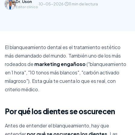
Dr. Uson
·
10-05-2026
·
11 min
de lectura
Editor clínico
El blanqueamiento dental es el tratamiento estético
más demandado del mundo. También uno de los más
rodeados de
marketing engañoso
("blanqueamiento
en 1 hora", "10 tonos más blancos", "carbón activado
milagroso"). Esta guía te cuenta lo que es real, con
criterio médico.
Por qué los dientes se oscurecen
Antes de entender el blanqueamiento, hay que
entender
por qué se oscurecen los dientes
. Las