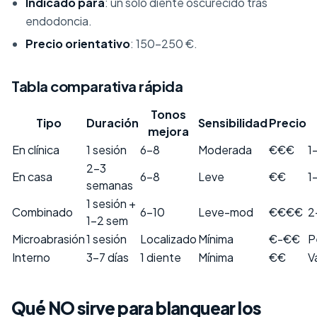
Indicado para
: un solo diente oscurecido tras
endodoncia.
Precio orientativo
: 150-250 €.
Tabla comparativa rápida
Tonos
Tipo
Duración
Sensibilidad
Precio
mejora
En clínica
1 sesión
6-8
Moderada
€€€
1
2-3
En casa
6-8
Leve
€€
1
semanas
1 sesión +
Combinado
6-10
Leve-mod
€€€€
2
1-2 sem
Microabrasión
1 sesión
Localizado
Mínima
€-€€
P
Interno
3-7 días
1 diente
Mínima
€€
V
Qué NO sirve para blanquear los