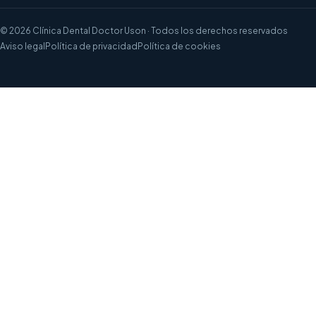
©
2026
Clínica Dental Doctor Uson
· Todos los derechos reservados
Aviso legal
Política de privacidad
Política de cookies