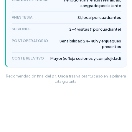
Periodontitis, encías retraídas,
sangrado persistente
ANESTESIA
Sí, local por cuadrantes
SESIONES
2-4 visitas (1 por cuadrante)
POSTOPERATORIO
Sensibilidad 24-48h y enjuagues
prescritos
COSTE RELATIVO
Mayor (refleja sesiones y complejidad)
Recomendación final del
Dr. Uson
tras valorar tu caso en la primera
cita gratuita.