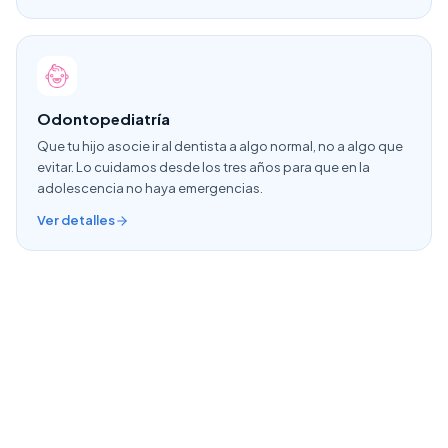
Odontopediatría
Que tu hijo asocie ir al dentista a algo normal, no a algo que
evitar. Lo cuidamos desde los tres años para que en la
adolescencia no haya emergencias.
Ver detalles
Artículos del blog sobre este
tratamiento
Higiene dental en el embarazo: claves para