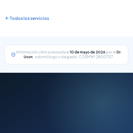
una salud bucodental óptima
Todos los servicios
Información clínica revisada el
10 de mayo de 2026
por el
Dr.
Uson
· odontólogo colegiado, COEM Nº 28007127.