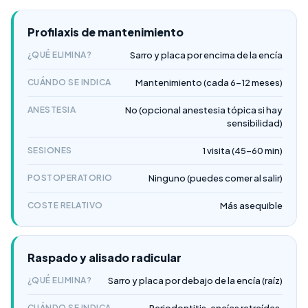
Profilaxis de mantenimiento
¿QUÉ ELIMINA?
Sarro y placa por encima de la encía
CUÁNDO SE INDICA
Mantenimiento (cada 6-12 meses)
ANESTESIA
No (opcional anestesia tópica si hay
sensibilidad)
SESIONES
1 visita (45-60 min)
POSTOPERATORIO
Ninguno (puedes comer al salir)
COSTE RELATIVO
Más asequible
Raspado y alisado radicular
¿QUÉ ELIMINA?
Sarro y placa por debajo de la encía (raíz)
CUÁNDO SE INDICA