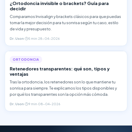
¿Ortodoncia invisible o brackets? Guía para
decidir
Comparamos Invisalign y brackets clásicos para que puedas
tomar la mejor decisión para tu sonrisa según tu caso, estilo
de vida y presupuesto.
Dr. Uson
·
5 min
·
28-04-2026
ORTODONCIA
Retenedores transparentes: qué son, tipos y
ventajas
Tras la ortodoncia, los retenedores son lo que mantiene tu
sonrisa para siempre. Te explicamos los tipos disponibles y
por qué los transparentes son la opción más cómoda.
Dr. Uson
·
9 min
·
08-04-2026