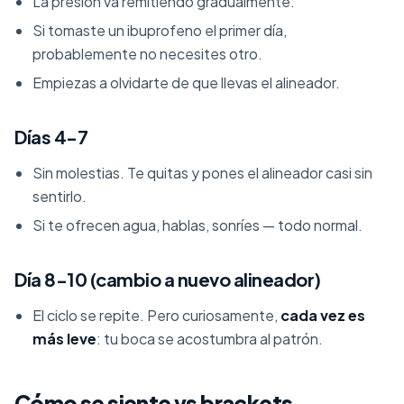
La presión va remitiendo gradualmente.
Si tomaste un ibuprofeno el primer día,
probablemente no necesites otro.
Empiezas a olvidarte de que llevas el alineador.
Días 4-7
Sin molestias. Te quitas y pones el alineador casi sin
sentirlo.
Si te ofrecen agua, hablas, sonríes — todo normal.
Día 8-10 (cambio a nuevo alineador)
El ciclo se repite. Pero curiosamente,
cada vez es
más leve
: tu boca se acostumbra al patrón.
Cómo se siente vs brackets