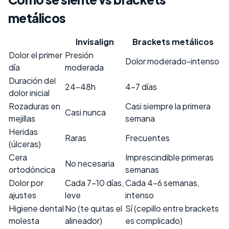
metálicos
Invisalign
Brackets metálicos
Dolor el primer
Presión
Dolor moderado-intenso
día
moderada
Duración del
24-48h
4-7 días
dolor inicial
Rozaduras en
Casi siempre la primera
Casi nunca
mejillas
semana
Heridas
Raras
Frecuentes
(úlceras)
Cera
Imprescindible primeras
No necesaria
ortodóncica
semanas
Dolor por
Cada 7-10 días,
Cada 4-6 semanas,
ajustes
leve
intenso
Higiene dental
No (te quitas el
Sí (cepillo entre brackets
molesta
alineador)
es complicado)