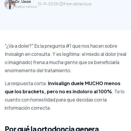
Dr. Uson
·
21-11-2025
·
9 min
de lectura
Editor clínico
"¿Va a doler?" Es la pregunta #1 que nos hacen sobre
Invisalign en consulta. Y es legítima: el miedo al dolor (real
o imaginado) frena a mucha gente que se beneficiaría
enormemente del tratamiento.
La respuesta corta:
Invisalign duele MUCHO menos
que los brackets, pero no es indoloro al 100%
. Te lo
cuento con honestidad para que decidas con la
información correcta.
Por qué la ortodoncia genera